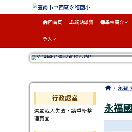
臺南市中西區永福國小
跳至主內容區
導覽列
回首頁
網站導覽
學校簡介
登入
工具列
頁尾區域
主內容
Home
永福
左邊區域內容
行政處室
永福
選單載入失敗，請重新整
理頁面。