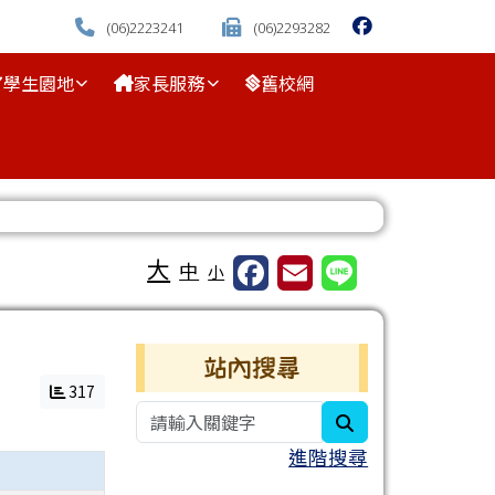
(06)2223241
(06)2293282
學生園地
家長服務
舊校網
⏸
大
中
小
右邊區域內容
站內搜尋
317
search
進階搜尋