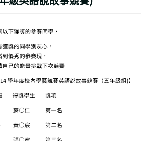
五年級英語說故事競賽)
喜以下獲獎的參賽同學，
有獲獎的同學別灰心，
賞到優秀的參賽現，
積自己的能量挑戰下次競賽
114 學年度校內學藝競賽英語說故事競賽（五年級組)】
筆：114學年度第二學期校內學藝競賽獲獎名單(五年級臺
級 得獎學生 獎項
02 蘇○仁 第一名
04 黃○宸 第二名
02 張○蜜 第三名