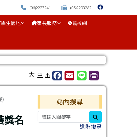
(06)2223241
(06)2293282
學生園地
家長服務
舊校網
⏸
大
中
小
右邊區域內容
)
站內搜尋
獲獎名
search
進階搜尋