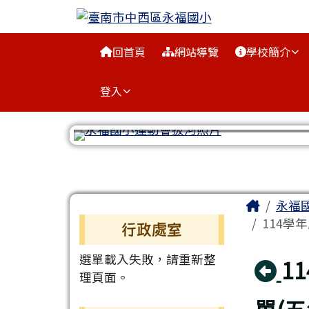
臺南市中西區永福國小
跳至主內容區
導覽列
回首頁
網站導覽
學校簡介
登入
工具列
頁尾區域
主內容
Home
永福
左邊區域內容
114學
行政處室
選單載入失敗，請重新整
回
1
理頁面。