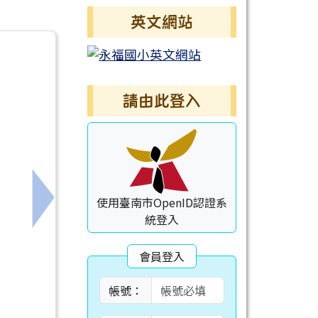
英文網站
請由此登入
使用臺南市OpenID認證系
灣台語情境演說)
下一筆：115學年度永福國小教科書選用版本一
統登入
會員登入
帳號：