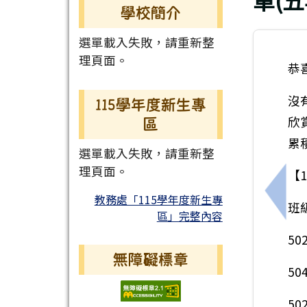
單(
學校簡介
選單載入失敗，請重新整
理頁面。
恭
沒
115學年度新生專
欣
區
累
選單載入失敗，請重新整
理頁面。
【
教務處「115學年度新生專
上一
班
區」完整內容
5
無障礙標章
5
5