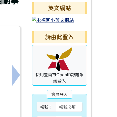
相關事
英文網站
請由此登入
使用臺南市OpenID認證系
協會合辦之「2026全國閱讀好小子學藝競賽」
下一筆：轉知「小學英檢」（GEPT Kids）筆試
統登入
會員登入
帳號：