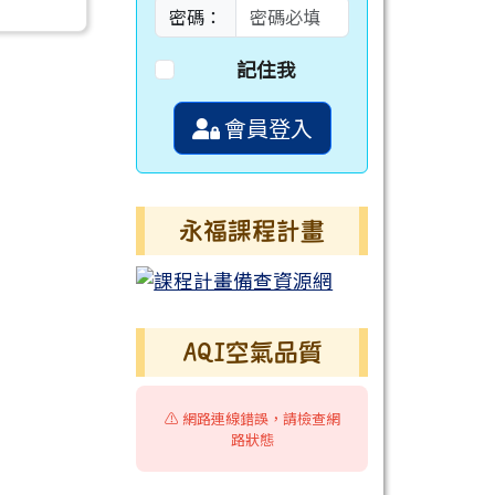
密碼：
記住我
會員登入
永福課程計畫
AQI空氣品質
⚠️ 網路連線錯誤，請檢查網
路狀態