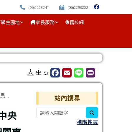
(06)2223241
(06)2293282
學生園地
家長服務
舊校網
⏸
大
中
小
右邊區域內容
..
站內搜尋
中央
search
進階搜尋