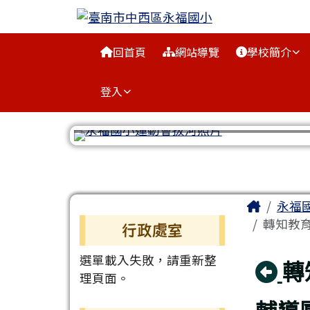
臺南市中西區永福國小
跳至主內容區
導覽列
回首頁
網站導覽
學校簡介
登入
工具列
頁尾區域
主內容
Home
永福
左邊區域內容
轉知教育
行政處室
選單載入失敗，請重新整
回
轉
理頁面。