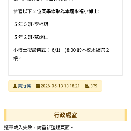
恭喜以下 2 位同學錄取為本屆永福小博士:
5 年 5 班-李梓玥
5 年 2 班-蘇翊仁
小博士授證儀式： 6/1(一)8:00 於本校永福館 2
樓。
發布者
黃冠儒
379
2026-05-13 13:18:21
發布日期
瀏覽次數
左邊區域內容
行政處室
選單載入失敗，請重新整理頁面。