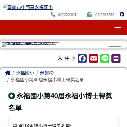
臺南市中西區永福國小
跳至主內容區
(06)2223241
(06)2293282
導覽列
⏸
工具列
大
中
小
頁尾區域
主內容區域
Home
永福國小
榮譽榜
永福國小第40屆永福小博士得獎名單
回上頁
永福國小第40屆永福小博士得獎
名單
第 40 屆永福小博士得獎名單: