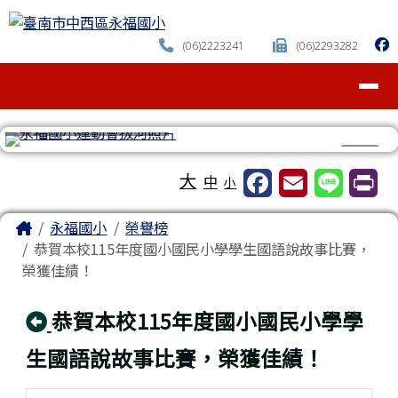
臺南市中西區永福國小
跳至主內容區
(06)2223241
(06)2293282
導覽列
⏸
工具列
大
中
小
頁尾區域
主內容區域
Home
永福國小
榮譽榜
恭賀本校115年度國小國民小學學生國語說故事比賽，
榮獲佳績！
回上頁
恭賀本校115年度國小國民小學學
生國語說故事比賽，榮獲佳績！