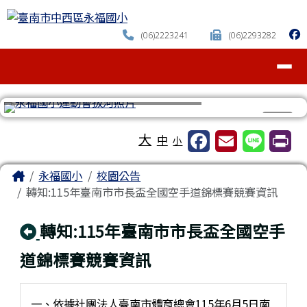
臺南市中西區永福國小
跳至主內容區
(06)2223241
(06)2293282
導覽列
⏸
工具列
大
中
小
頁尾區域
主內容區域
Home
永福國小
校園公告
轉知:115年臺南市市長盃全國空手道錦標賽競賽資訊
回上頁
轉知:115年臺南市市長盃全國空手
道錦標賽競賽資訊
一、依據社團法人臺南市體育總會115年6月5日南