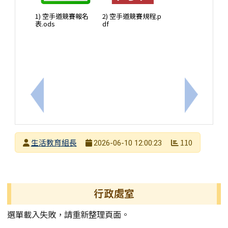
1) 空手道競賽報名
2) 空手道競賽規程.p
表.ods
df
上一筆：函轉社團法人台灣少年權益與福利促進聯盟
下一筆：
發布者
生活教育組長
110
2026-06-10 12:00:23
發布日期
瀏覽次數
左邊區域內容
行政處室
選單載入失敗，請重新整理頁面。