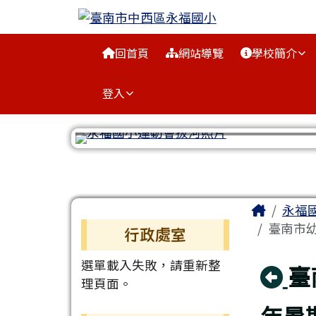
臺南市中西區永福國小
跳至主內容區
導覽列
回首頁
網站導覽
學校簡介
登入
工具列
頁尾區域
主內容
Home
永福
左邊區域內容
臺南市幼
行政處室
選單載入失敗，請重新整
回
臺
理頁面。