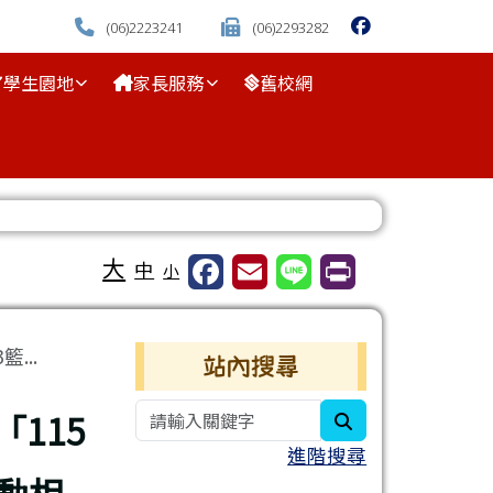
(06)2223241
(06)2293282
學生園地
家長服務
舊校網
⏸
大
中
小
右邊區域內容
...
站內搜尋
115
search
進階搜尋