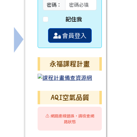
密碼：
記住我
會員登入
下一筆：中華民國象棋文化協會舉辦「2026 夏
永福課程計畫
AQI空氣品質
⚠️ 網路連線錯誤，請檢查網
路狀態