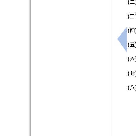
(
(
(
上一
(五
(六
(七
(八