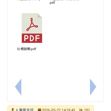
pdf
5) 總說明.pdf
上一筆：檢送本府115學年度特約托育機構名單1份
下一筆：
發布者
人事室主任
181
2026-05-22 14:18:43