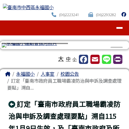
臺南市中西區永福國小
跳至主內容區
(06)2223241
(06)2293282
導覽列
⏸
工具列
大
中
小
頁尾區域
主內容區域
Home
永福國小
人事室
校園公告
訂定「臺南市政府員工職場霸凌防治與申訴及調查處理
要點」溯自...
回上頁
訂定「臺南市政府員工職場霸凌防
治與申訴及調查處理要點」溯自115
年1月9日生效，及「臺南市政府及所