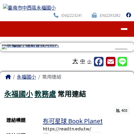
臺南市中西區永福國小
跳至主內容區
(06)2223241
(06)2293282
導覽列
⏸
工具列
大
中
小
頁尾區域
主內容區域
Home
永福國小
常用連結
永福國小
教務處
常用連結
403
連結列表
連結標題
布可星球 Book Planet
https://read.tn.edu.tw/