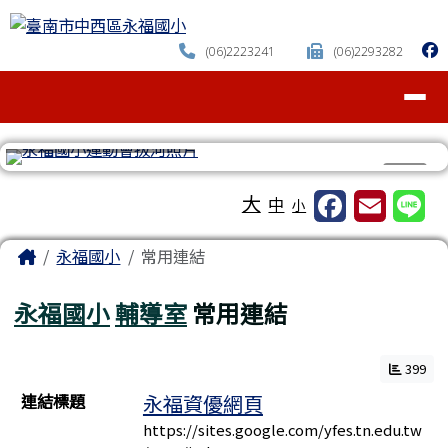
臺南市中西區永福國小
跳至主內容區
(06)2223241
(06)2293282
導覽列
⏸
工具列
大
中
小
頁尾區域
主內容區域
Home
永福國小
常用連結
永福國小
輔導室
常用連結
399
連結列表
連結標題
永福資優網頁
https://sites.google.com/yfes.tn.edu.tw