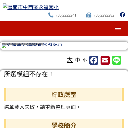
臺南市中西區永福國小
跳至主內容區
(06)2223241
(06)2293282
導覽列
⏸
工具列
大
中
小
頁尾區域
主內容區域
所選模組不存在！
左邊區域內容
行政處室
選單載入失敗，請重新整理頁面。
學校簡介