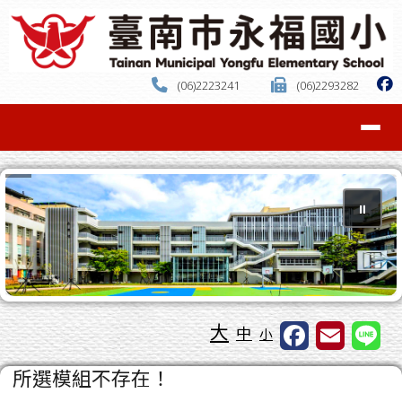
臺南市中西區永福國小
跳至主內容區
(06)2223241
(06)2293282
導覽列
⏸
工具列
大
中
小
頁尾區域
主內容區域
所選模組不存在！