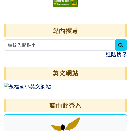
右邊區域內容
站內搜尋
sea
進階搜尋
英文網站
請由此登入