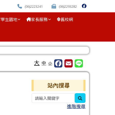
(06)2223241
(06)2293282
學生園地
家長服務
舊校網
⏸
大
中
小
右邊區域內容
站內搜尋
search
進階搜尋