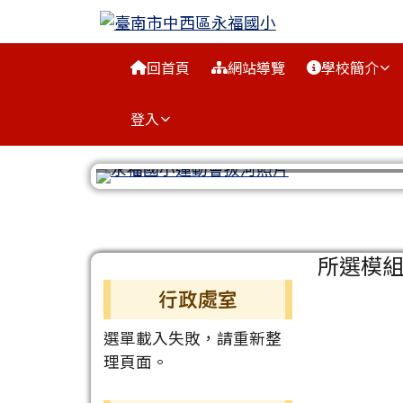
臺南市中西區永福國小
跳至主內容區
導覽列
回首頁
網站導覽
學校簡介
登入
工具列
頁尾區域
主內容
所選模
左邊區域內容
行政處室
選單載入失敗，請重新整
理頁面。