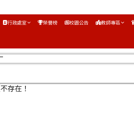
行政處室
榮譽榜
校園公告
教師專區
區域
組不存在！