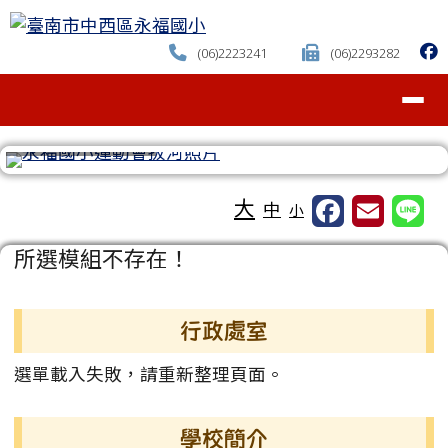
臺南市中西區永福國小
跳至主內容區
(06)2223241
(06)2293282
導覽列
⏸
工具列
大
中
小
頁尾區域
主內容區域
所選模組不存在！
左邊區域內容
行政處室
選單載入失敗，請重新整理頁面。
學校簡介