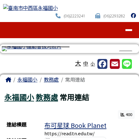
臺南市中西區永福國小
跳至主內容區
(06)2223241
(06)2293282
導覽列
⏸
工具列
大
中
小
頁尾區域
主內容區域
Home
永福國小
教務處
常用連結
永福國小
教務處
常用連結
400
連結列表
連結標題
布可星球 Book Planet
https://read.tn.edu.tw/