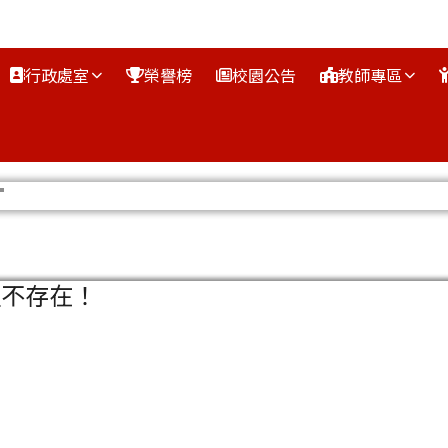
行政處室
榮譽榜
校園公告
教師專區
區域
組不存在！