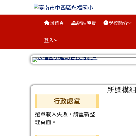
臺南市中西區永福國小
跳至主內容區
導覽列
回首頁
網站導覽
學校簡介
登入
工具列
頁尾區域
主內容
所選模
左邊區域內容
行政處室
選單載入失敗，請重新整
理頁面。