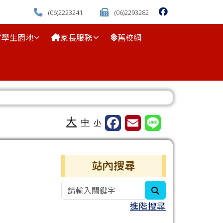
(06)2223241
(06)2293282
學生園地
家長服務
舊校網
⏸
大
中
小
右邊區域內容
站內搜尋
search
進階搜尋