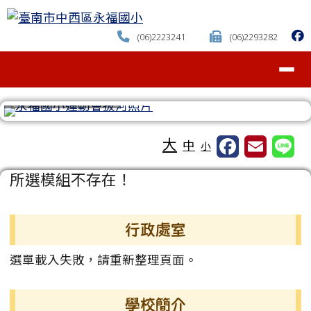
臺南市中西區永福國小
跳至主內容區
(06)2223241
(06)2293282
導覽列
⏸
工具列
大
中
小
頁尾區域
主內容區域
所選模組不存在！
左邊區域內容
行政處室
選單載入失敗，請重新整理頁面。
學校簡介