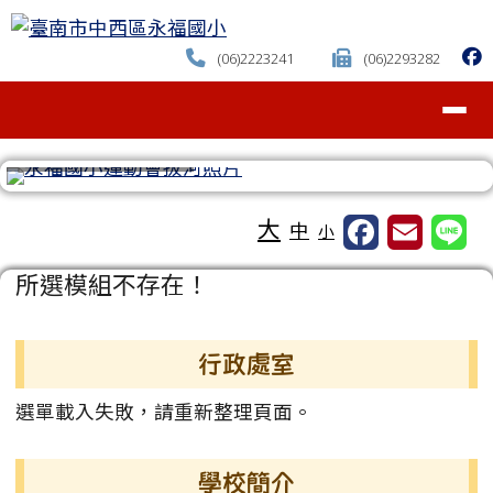
臺南市中西區永福國小
跳至主內容區
(06)2223241
(06)2293282
導覽列
⏸
工具列
大
中
小
頁尾區域
主內容區域
所選模組不存在！
左邊區域內容
行政處室
選單載入失敗，請重新整理頁面。
學校簡介