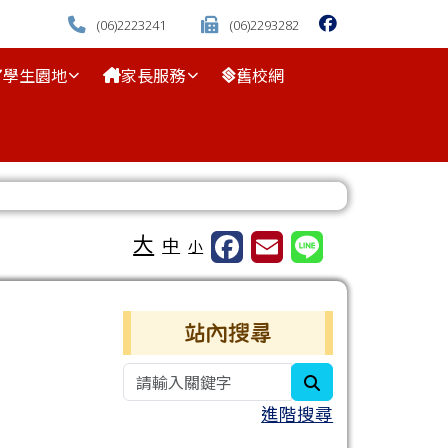
(06)2223241
(06)2293282
學生園地
家長服務
舊校網
⏸
大
中
小
右邊區域內容
站內搜尋
search
進階搜尋