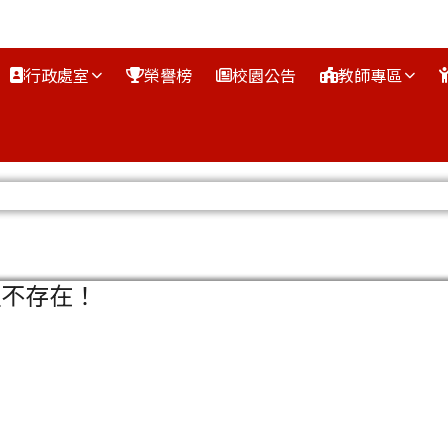
行政處室
榮譽榜
校園公告
教師專區
區域
組不存在！