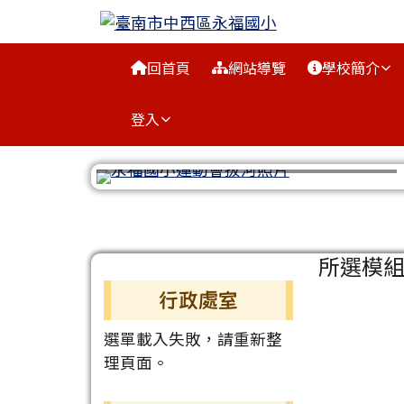
臺南市中西區永福國小
跳至主內容區
導覽列
回首頁
網站導覽
學校簡介
登入
工具列
頁尾區域
主內容
所選模
左邊區域內容
行政處室
選單載入失敗，請重新整
理頁面。